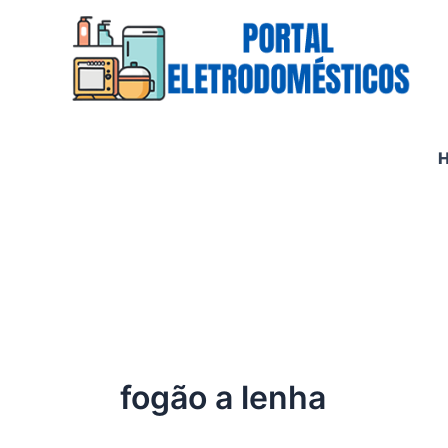
Ir
para
o
conteúdo
fogão a lenha