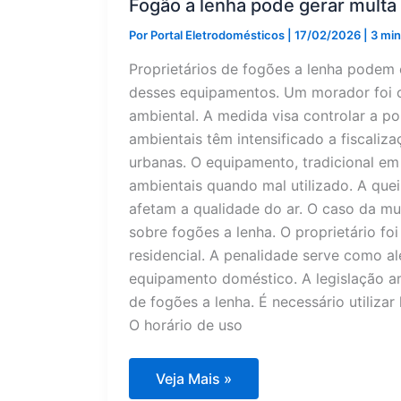
Fogão a lenha pode gerar multa 
Por
Portal Eletrodomésticos
|
17/02/2026
|
3 min
Proprietários de fogões a lenha podem
desses equipamentos. Um morador foi o
ambiental. A medida visa controlar a p
ambientais têm intensificado a fiscaliz
urbanas. O equipamento, tradicional em
ambientais quando mal utilizado. A que
afetam a qualidade do ar. O caso da mu
sobre fogões a lenha. O proprietário fo
residencial. A penalidade serve como al
equipamento doméstico. A legislação am
de fogões a lenha. É necessário utilizar
O horário de uso
Fogão
Veja Mais »
a