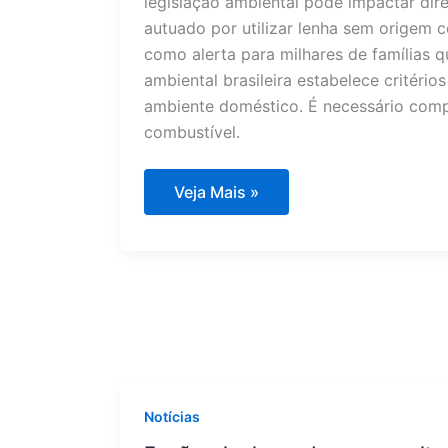
legislação ambiental pode impactar dire
autuado por utilizar lenha sem origem 
como alerta para milhares de famílias q
ambiental brasileira estabelece critéri
ambiente doméstico. É necessário comp
combustível.
Fogão
Veja Mais »
a
lenha
pode
gerar
multa
de
R$
10
mil
para
proprietários
Notícias