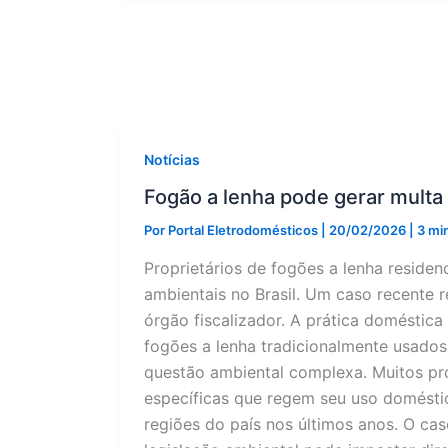
multa
de
R$
10
mil
por
poluição
no
Brasil
Notícias
Fogão a lenha pode gerar multa 
Por
Portal Eletrodomésticos
|
20/02/2026
|
3 min
Proprietários de fogões a lenha residen
ambientais no Brasil. Um caso recente r
órgão fiscalizador. A prática doméstic
fogões a lenha tradicionalmente usados
questão ambiental complexa. Muitos pr
específicas que regem seu uso doméstic
regiões do país nos últimos anos. O ca