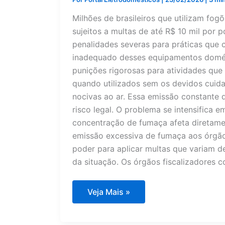
Milhões de brasileiros que utilizam fog
sujeitos a multas de até R$ 10 mil por p
penalidades severas para práticas que 
inadequado desses equipamentos domést
punições rigorosas para atividades que
quando utilizados sem os devidos cuid
nocivas ao ar. Essa emissão constante 
risco legal. O problema se intensifica
concentração de fumaça afeta diretame
emissão excessiva de fumaça aos órgão
poder para aplicar multas que variam 
da situação. Os órgãos fiscalizadores c
Fogão
Veja Mais »
a
lenha
pode
gerar