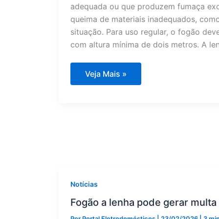
adequada ou que produzem fumaça exces
queima de materiais inadequados, como 
situação. Para uso regular, o fogão dev
com altura mínima de dois metros. A len
Fogão
Veja Mais »
a
lenha
pode
gerar
multa
de
R$
10
mil
por
uso
inadequado
Notícias
Fogão a lenha pode gerar multa 
Por
Portal Eletrodomésticos
|
23/02/2026
|
3 min