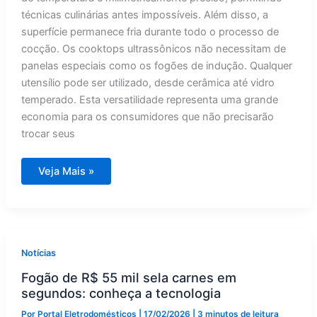
técnicas culinárias antes impossíveis. Além disso, a
superfície permanece fria durante todo o processo de
cocção. Os cooktops ultrassônicos não necessitam de
panelas especiais como os fogões de indução. Qualquer
utensílio pode ser utilizado, desde cerâmica até vidro
temperado. Esta versatilidade representa uma grande
economia para os consumidores que não precisarão
trocar seus
Nova
Veja Mais »
tecnologia
vai
revolucionar
cozinhas
e
substituir
fogão
de
Notícias
indução
Fogão de R$ 55 mil sela carnes em
segundos: conheça a tecnologia
Por
Portal Eletrodomésticos
|
17/02/2026
|
3 minutos de leitura