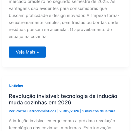
mercado brasileiro no segundo semestre de 2025. As
vantagens são evidentes para consumidores que
buscam praticidade e design inovador. A limpeza torna-
se extremamente simples, sem frestas ou bordas onde
resíduos possam se acumular. O aproveitamento do
espaço na cozinha
Indução
Veja Mais »
Invisível:
A
Tecnologia
que
Pode
Aposentar
o
Cooktop
Notícias
Revolução invisível: tecnologia de indução
muda cozinhas em 2026
Por
Portal Eletrodomésticos
|
23/02/2026
|
2 minutos de leitura
A indução invisível emerge como a próxima revolução
tecnológica das cozinhas modernas. Esta inovação