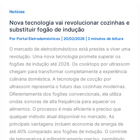
reinado
da
indução
Notícias
Nova tecnologia vai revolucionar cozinhas e
substituir fogão de indução
Por
Portal Eletrodomésticos
|
20/02/2026
|
2 minutos de leitura
O mercado de eletrodomésticos está prestes a viver uma
revolução. Uma nova tecnologia promete superar os
fogões de indução até 2026. Os cooktops por ultrassom
chegam para transformar completamente a experiência
culinária doméstica. A tecnologia de cocção por
ultrassom representa o futuro das cozinhas modernas.
Diferentemente dos fogões convencionais, ela utiliza
ondas sonoras de alta frequência para aquecer os
alimentos. O processo é mais eficiente e preciso que
qualquer método atual disponível no mercado. As
principais vantagens incluem economia de energia de
até 40% comparado aos fogões de indução. O controle
de temperatura é milimetricamente preciso, permitindo