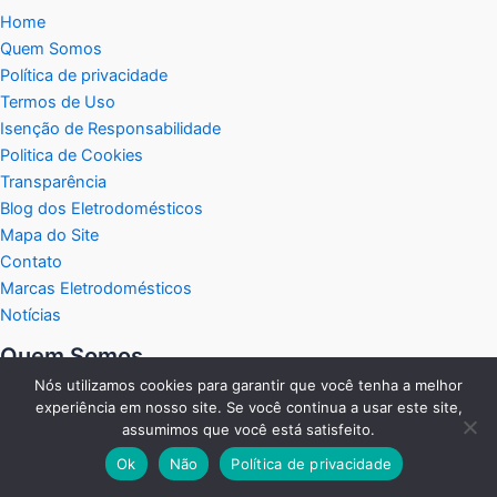
Home
Quem Somos
Política de privacidade
Termos de Uso
Isenção de Responsabilidade
Politica de Cookies
Transparência
Blog dos Eletrodomésticos
Mapa do Site
Contato
Marcas Eletrodomésticos
Notícias
Quem Somos
Nós utilizamos cookies para garantir que você tenha a melhor
Bem-vindo ao
Portal Eletrodomésticos
, sua fonte completa para
experiência em nosso site. Se você continua a usar este site,
assumimos que você está satisfeito.
tudo relacionado ao mundo dos eletrodomésticos.
Ok
Não
Política de privacidade
Nosso objetivo é oferecer a você, consumidor, as melhores