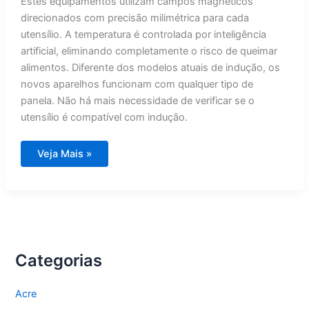
Estes equipamentos utilizam campos magnéticos
direcionados com precisão milimétrica para cada
utensílio. A temperatura é controlada por inteligência
artificial, eliminando completamente o risco de queimar
alimentos. Diferente dos modelos atuais de indução, os
novos aparelhos funcionam com qualquer tipo de
panela. Não há mais necessidade de verificar se o
utensílio é compatível com indução.
Revolução
Veja Mais »
nas
cozinhas:
tecnologia
de
2026
vai
aposentar
fogões
de
indução
Categorias
Acre