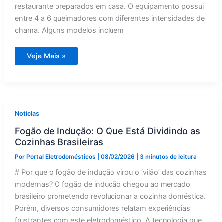
restaurante preparados em casa. O equipamento possui
entre 4 a 6 queimadores com diferentes intensidades de
chama. Alguns modelos incluem
Fogão
Veja Mais »
de
R$
55
mil
sela
carnes
em
segundos:
Notícias
conheça
a
Fogão de Indução: O Que Está Dividindo as
tecnologia
Cozinhas Brasileiras
Por
Portal Eletrodomésticos
|
08/02/2026
|
3 minutos de leitura
# Por que o fogão de indução virou o ‘vilão’ das cozinhas
modernas? O fogão de indução chegou ao mercado
brasileiro prometendo revolucionar a cozinha doméstica.
Porém, diversos consumidores relatam experiências
frustrantes com este eletrodoméstico. A tecnologia que