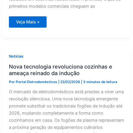
primeiros modelos comerciais cheguem ao
Revolução
Veja Mais »
invisível:
tecnologia
de
indução
muda
cozinhas
em
2026
Notícias
Nova tecnologia revoluciona cozinhas e
ameaça reinado da indução
Por
Portal Eletrodomésticos
|
22/02/2026
|
3 minutos de leitura
O mercado de eletrodomésticos está prestes a viver uma
revolução silenciosa. Uma nova tecnologia emergente
promete substituir os tradicionais fogões de indução até
2026, mudando completamente a forma como
cozinhamos em casa. Os fogões de plasma representam
a próxima geração de equipamentos culinários