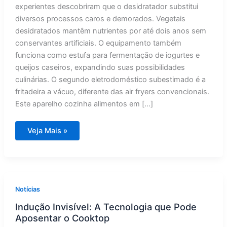
experientes descobriram que o desidratador substitui
diversos processos caros e demorados. Vegetais
desidratados mantêm nutrientes por até dois anos sem
conservantes artificiais. O equipamento também
funciona como estufa para fermentação de iogurtes e
queijos caseiros, expandindo suas possibilidades
culinárias. O segundo eletrodoméstico subestimado é a
fritadeira a vácuo, diferente das air fryers convencionais.
Este aparelho cozinha alimentos em […]
3
Veja Mais »
Aparelhos
Ignorados
que
Revolucionam
a
Cozinha
das
Exigentes
Notícias
Indução Invisível: A Tecnologia que Pode
Aposentar o Cooktop