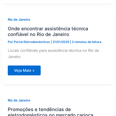
de
eletrodomésticos
para
casas
no
Rio
Rio de Janeiro
de
Janeiro
Onde encontrar assistência técnica
confiável no Rio de Janeiro
Por
Portal Eletrodomésticos
|
21/01/2025
|
3 minutos de leitura
Locais confiáveis para assistência técnica no Rio de
Janeiro
Onde
Veja Mais »
encontrar
assistência
técnica
confiável
no
Rio
de
Janeiro
Rio de Janeiro
Promoções e tendências de
eletrodomésticos no mercado carioca