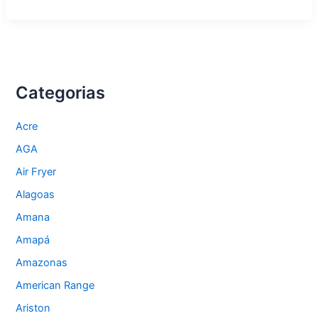
para
economizar
energia
com
eletrodomésticos
no
RJ
Categorias
Acre
AGA
Air Fryer
Alagoas
Amana
Amapá
Amazonas
American Range
Ariston