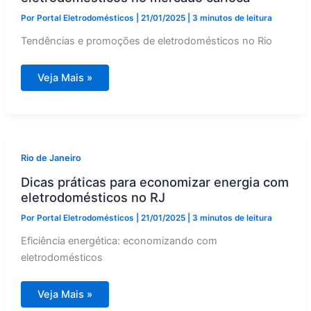
Por
Portal Eletrodomésticos
|
21/01/2025
|
3 minutos de leitura
Tendências e promoções de eletrodomésticos no Rio
Promoções
Veja Mais »
e
tendências
de
eletrodomésticos
no
mercado
carioca
Rio de Janeiro
Dicas práticas para economizar energia com
eletrodomésticos no RJ
Por
Portal Eletrodomésticos
|
21/01/2025
|
3 minutos de leitura
Eficiência energética: economizando com
eletrodomésticos
Dicas
Veja Mais »
práticas