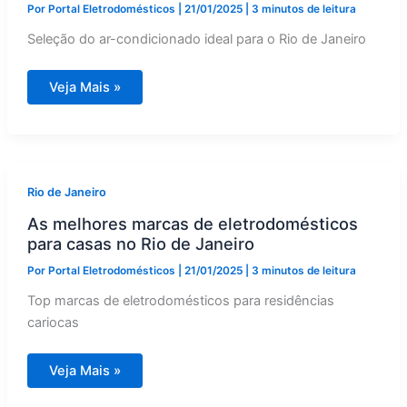
Por
Portal Eletrodomésticos
|
21/01/2025
|
3 minutos de leitura
Seleção do ar-condicionado ideal para o Rio de Janeiro
Como
Veja Mais »
escolher
o
ar-
condicionado
ideal
para
o
clima
Rio de Janeiro
do
Rio
As melhores marcas de eletrodomésticos
de
Janeiro
para casas no Rio de Janeiro
Por
Portal Eletrodomésticos
|
21/01/2025
|
3 minutos de leitura
Top marcas de eletrodomésticos para residências
cariocas
As
Veja Mais »
melhores
marcas