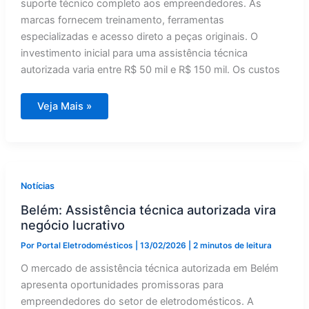
suporte técnico completo aos empreendedores. As
marcas fornecem treinamento, ferramentas
especializadas e acesso direto a peças originais. O
investimento inicial para uma assistência técnica
autorizada varia entre R$ 50 mil e R$ 150 mil. Os custos
Assistência
Veja Mais »
técnica
autorizada
vira
negócio
lucrativo
em
Belém
Notícias
Belém: Assistência técnica autorizada vira
negócio lucrativo
Por
Portal Eletrodomésticos
|
13/02/2026
|
2 minutos de leitura
O mercado de assistência técnica autorizada em Belém
apresenta oportunidades promissoras para
empreendedores do setor de eletrodomésticos. A