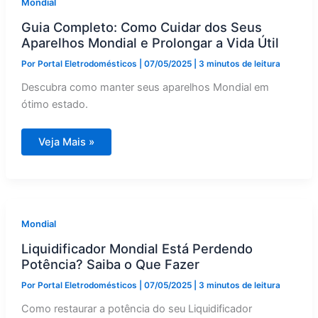
Mondial
Rápido
Guia Completo: Como Cuidar dos Seus
Aparelhos Mondial e Prolongar a Vida Útil
Por
Portal Eletrodomésticos
|
07/05/2025
|
3 minutos de leitura
Descubra como manter seus aparelhos Mondial em
ótimo estado.
Guia
Veja Mais »
Completo:
Como
Cuidar
dos
Seus
Aparelhos
Mondial
e
Mondial
Prolongar
a
Liquidificador Mondial Está Perdendo
Vida
Útil
Potência? Saiba o Que Fazer
Por
Portal Eletrodomésticos
|
07/05/2025
|
3 minutos de leitura
Como restaurar a potência do seu Liquidificador