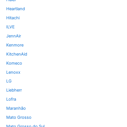
Heartland
Hitachi
ILVE
JennAir
Kenmore
KitchenAid
Komeco
Lenoxx
LG
Liebherr
Lofra
Maranhão
Mato Grosso
Mato Grosso do Sul