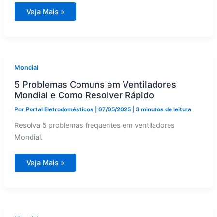
Mondial
Veja Mais »
em
2025:
Vale
a
Pena
Apostar
nos
Eletrodomésticos
Mondial
da
Marca?
5 Problemas Comuns em Ventiladores
Mondial e Como Resolver Rápido
Por
Portal Eletrodomésticos
|
07/05/2025
|
3 minutos de leitura
Resolva 5 problemas frequentes em ventiladores
Mondial.
5
Veja Mais »
Problemas
Comuns
em
Ventiladores
Mondial
e
Como
Resolver