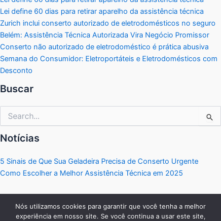
Lei define 60 dias para retirar aparelho da assistência técnica
Zurich inclui conserto autorizado de eletrodomésticos no seguro
Belém: Assistência Técnica Autorizada Vira Negócio Promissor
Conserto não autorizado de eletrodoméstico é prática abusiva
Semana do Consumidor: Eletroportáteis e Eletrodomésticos com
Desconto
Buscar
Pesquisar
por:
Notícias
5 Sinais de Que Sua Geladeira Precisa de Conserto Urgente
Como Escolher a Melhor Assistência Técnica em 2025
Nós utilizamos cookies para garantir que você tenha a melhor
experiência em nosso site. Se você continua a usar este site,