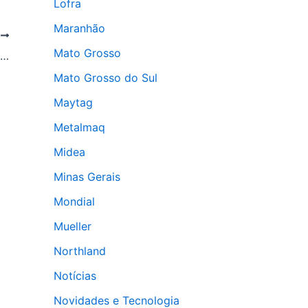
Lofra
Maranhão
T
Mato Grosso
Zurich inclui conserto autorizado de eletrodomésticos no seguro
Mato Grosso do Sul
Maytag
Metalmaq
Midea
Minas Gerais
Mondial
Mueller
Northland
Notícias
Novidades e Tecnologia