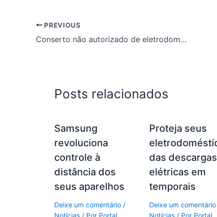
PREVIOUS
Conserto não autorizado de eletrodoméstico é prática abusiva
Posts relacionados
Samsung
Proteja seus
revoluciona
eletrodomésti
controle à
das descarga
distância dos
elétricas em
seus aparelhos
temporais
Deixe um comentário
/
Deixe um comentário
Notícias
/ Por
Portal
Notícias
/ Por
Portal