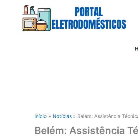
Ir
para
o
conteúdo
Início
Notícias
Belém: Assistência Técni
Belém: Assistência Té