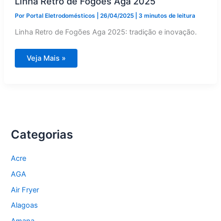
Linha Retro de Fogões Aga 2025
Por
Portal Eletrodomésticos
|
26/04/2025
|
3 minutos de leitura
Linha Retro de Fogões Aga 2025: tradição e inovação.
Linha
Veja Mais »
Retro
de
Fogões
Aga
2025
Categorias
Acre
AGA
Air Fryer
Alagoas