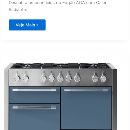
Descubra os benefícios do Fogão AGA com Calor
Radiante.
Fogão
Veja Mais »
AGA
com
Calor
Radiante