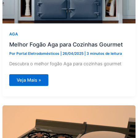
AGA
Melhor Fogão Aga para Cozinhas Gourmet
Por
Portal Eletrodomésticos
|
26/04/2025
|
3 minutos de leitura
Descubra o melhor fogão Aga para cozinhas gourmet
Melhor
Veja Mais »
Fogão
Aga
para
Cozinhas
Gourmet