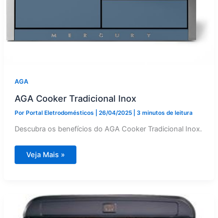
AGA
AGA Cooker Tradicional Inox
Por
Portal Eletrodomésticos
|
26/04/2025
|
3 minutos de leitura
Descubra os benefícios do AGA Cooker Tradicional Inox.
AGA
Veja Mais »
Cooker
Tradicional
Inox