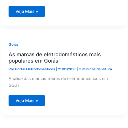
Serviços
Veja Mais »
de
assistência
técnica
em
Goiânia
e
Goiás
Goiás
As marcas de eletrodomésticos mais
populares em Goiás
Por
Portal Eletrodomésticos
|
21/01/2025
|
3 minutos de leitura
Análise das marcas líderes de eletrodomésticos em
Goiás
As
Veja Mais »
marcas
de
eletrodomésticos
mais
populares
em