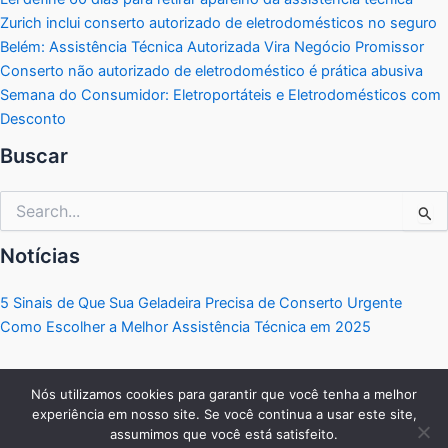
Zurich inclui conserto autorizado de eletrodomésticos no seguro
Belém: Assistência Técnica Autorizada Vira Negócio Promissor
Conserto não autorizado de eletrodoméstico é prática abusiva
Semana do Consumidor: Eletroportáteis e Eletrodomésticos com
Desconto
Buscar
Pesquisar
por:
Notícias
5 Sinais de Que Sua Geladeira Precisa de Conserto Urgente
Como Escolher a Melhor Assistência Técnica em 2025
Nós utilizamos cookies para garantir que você tenha a melhor
experiência em nosso site. Se você continua a usar este site,
Copyright © 2026 Portal Eletrodomésticos | Criado por:
MKT
assumimos que você está satisfeito.