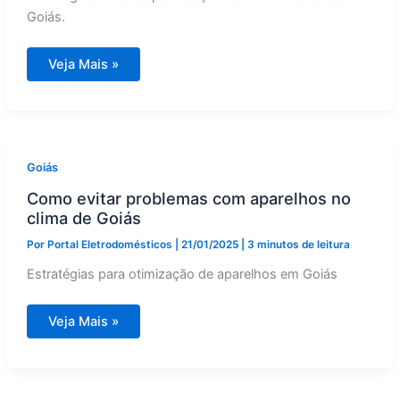
Goiás.
Dicas
Veja Mais »
para
comprar
eletrodomésticos
com
descontos
em
Goiás
Goiás
Como evitar problemas com aparelhos no
clima de Goiás
Por
Portal Eletrodomésticos
|
21/01/2025
|
3 minutos de leitura
Estratégias para otimização de aparelhos em Goiás
Como
Veja Mais »
evitar
problemas
com
aparelhos
no
clima