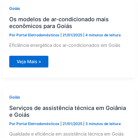
de
Goiás
Goiás
Os modelos de ar-condicionado mais
econômicos para Goiás
Por
Portal Eletrodomésticos
|
21/01/2025
|
4 minutos de leitura
Eficiência energética dos ar-condicionados em Goiás
Os
Veja Mais »
modelos
de
ar-
condicionado
mais
econômicos
para
Goiás
Goiás
Serviços de assistência técnica em Goiânia
e Goiás
Por
Portal Eletrodomésticos
|
21/01/2025
|
3 minutos de leitura
Qualidade e eficiência em assistência técnica em Goiás