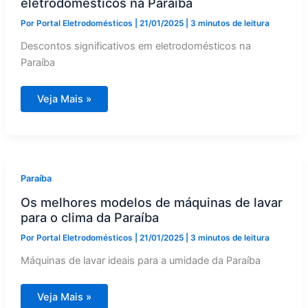
eletrodomésticos na Paraíba
Por
Portal Eletrodomésticos
|
21/01/2025
|
3 minutos de leitura
Descontos significativos em eletrodomésticos na
Paraíba
Promoções
Veja Mais »
imperdíveis
de
eletrodomésticos
na
Paraíba
Paraíba
Os melhores modelos de máquinas de lavar
para o clima da Paraíba
Por
Portal Eletrodomésticos
|
21/01/2025
|
3 minutos de leitura
Máquinas de lavar ideais para a umidade da Paraíba
Os
Veja Mais »
melhores