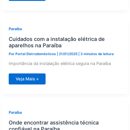
modelos
de
máquinas
de
lavar
para
o
Paraíba
clima
da
Cuidados com a instalação elétrica de
Paraíba
aparelhos na Paraíba
Por
Portal Eletrodomésticos
|
21/01/2025
|
3 minutos de leitura
Importância da instalação elétrica segura na Paraíba
Cuidados
Veja Mais »
com
a
instalação
elétrica
de
aparelhos
na
Paraíba
Paraíba
Onde encontrar assistência técnica
confiável na Paraíba