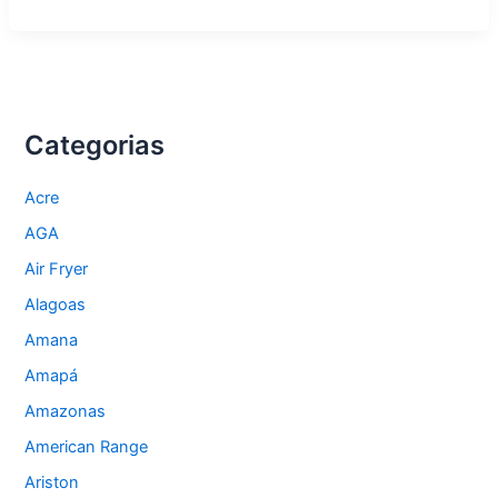
conservar
fogões
no
clima
quente
da
Paraíba
Categorias
Acre
AGA
Air Fryer
Alagoas
Amana
Amapá
Amazonas
American Range
Ariston