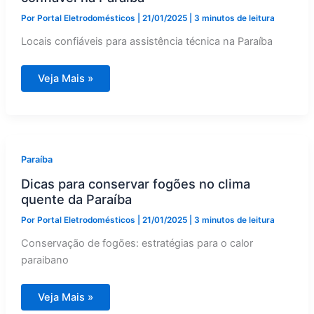
Por
Portal Eletrodomésticos
|
21/01/2025
|
3 minutos de leitura
Locais confiáveis para assistência técnica na Paraíba
Onde
Veja Mais »
encontrar
assistência
técnica
confiável
na
Paraíba
Paraíba
Dicas para conservar fogões no clima
quente da Paraíba
Por
Portal Eletrodomésticos
|
21/01/2025
|
3 minutos de leitura
Conservação de fogões: estratégias para o calor
paraibano
Dicas
Veja Mais »
para