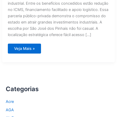
industrial. Entre os benefícios concedidos estão redução
no ICMS, financiamento facilitado e apoio logístico. Essa
parceria público-privada demonstra o compromisso do
estado em atrair grandes investimentos industriais. A
escolha por São José dos Pinhais não foi casual. A
localização estratégica oferece fácil acesso […]
Electrolux
Veja Mais »
investe
R$
700
milhões
em
nova
fábrica
no
Paraná
Categorias
Acre
AGA