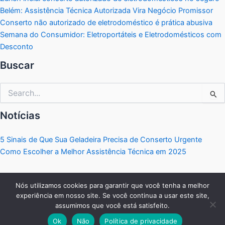
Belém: Assistência Técnica Autorizada Vira Negócio Promissor
Conserto não autorizado de eletrodoméstico é prática abusiva
Semana do Consumidor: Eletroportáteis e Eletrodomésticos com
Desconto
Buscar
Pesquisar
por:
Notícias
5 Sinais de Que Sua Geladeira Precisa de Conserto Urgente
Como Escolher a Melhor Assistência Técnica em 2025
Nós utilizamos cookies para garantir que você tenha a melhor
experiência em nosso site. Se você continua a usar este site,
Copyright © 2026 Portal Eletrodomésticos | Criado por:
MKT
assumimos que você está satisfeito.
Produtos Digitais
.
Ok
Não
Política de privacidade