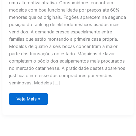
uma alternativa atrativa. Consumidores encontram
modelos com boa funcionalidade por preços até 60%
menores que os originais. Fogões aparecem na segunda
posição do ranking de eletrodomésticos usados mais
vendidos. A demanda cresce especialmente entre
famílias que estão montando a primeira casa própria.
Modelos de quatro a seis bocas concentram a maior
parte das transações no estado. Máquinas de lavar
completam o pódio dos equipamentos mais procurados
no mercado catarinense. A praticidade destes aparelhos
justifica o interesse dos compradores por versões
seminovas. Modelos […]
Geladeiras
Veja Mais »
dominam
mercado
de
eletrodomésticos
usados
em
SC