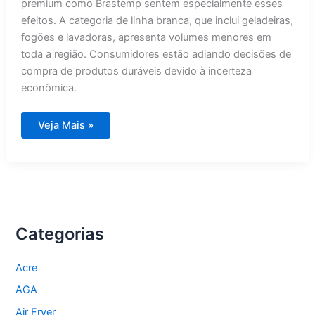
premium como Brastemp sentem especialmente esses
efeitos. A categoria de linha branca, que inclui geladeiras,
fogões e lavadoras, apresenta volumes menores em
toda a região. Consumidores estão adiando decisões de
compra de produtos duráveis devido à incerteza
econômica.
Brastemp
Veja Mais »
e
Consul
enfrentam
queda
nas
vendas
na
América
Latina
Categorias
Acre
AGA
Air Fryer