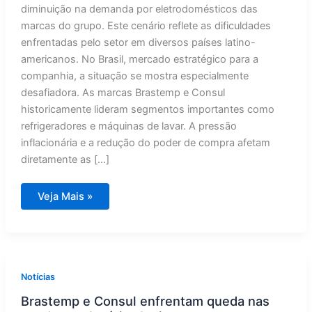
diminuição na demanda por eletrodomésticos das
marcas do grupo. Este cenário reflete as dificuldades
enfrentadas pelo setor em diversos países latino-
americanos. No Brasil, mercado estratégico para a
companhia, a situação se mostra especialmente
desafiadora. As marcas Brastemp e Consul
historicamente lideram segmentos importantes como
refrigeradores e máquinas de lavar. A pressão
inflacionária e a redução do poder de compra afetam
diretamente as […]
Vendas
Veja Mais »
da
Brastemp
e
Consul
despencam
na
América
Latina
Notícias
Brastemp e Consul enfrentam queda nas