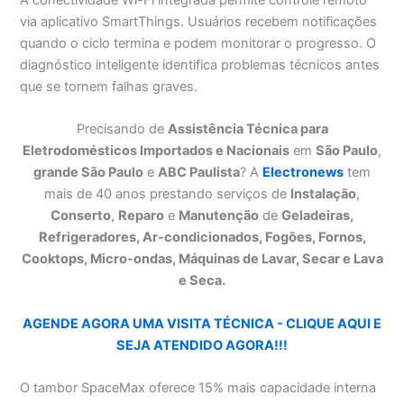
A conectividade Wi-Fi integrada permite controle remoto
via aplicativo SmartThings. Usuários recebem notificações
quando o ciclo termina e podem monitorar o progresso. O
diagnóstico inteligente identifica problemas técnicos antes
que se tornem falhas graves.
Precisando de
Assistência Técnica para
Eletrodomésticos Importados e Nacionais
em
São Paulo
,
grande São Paulo
e
ABC Paulista
? A
Electronews
tem
mais de 40 anos prestando serviços de
Instalação
,
Conserto
,
Reparo
e
Manutenção
de
Geladeiras,
Refrigeradores, Ar-condicionados, Fogões, Fornos,
Cooktops, Micro-ondas, Máquinas de Lavar, Secar e Lava
e Seca.
AGENDE AGORA UMA VISITA TÉCNICA - CLIQUE AQUI E
SEJA ATENDIDO AGORA!!!
O tambor SpaceMax oferece 15% mais capacidade interna