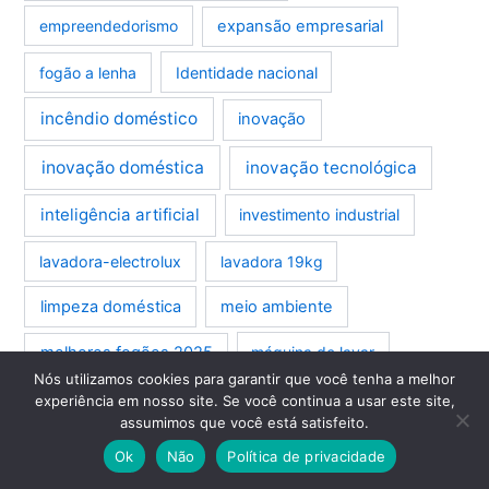
empreendedorismo
expansão empresarial
fogão a lenha
Identidade nacional
incêndio doméstico
inovação
inovação doméstica
inovação tecnológica
inteligência artificial
investimento industrial
lavadora-electrolux
lavadora 19kg
limpeza doméstica
meio ambiente
melhores fogões 2025
máquina de lavar
Nós utilizamos cookies para garantir que você tenha a melhor
Panasonic
Paraná
poluição do ar
experiência em nosso site. Se você continua a usar este site,
assumimos que você está satisfeito.
promoção
reciclagem
responsabilidade civil
Ok
Não
Política de privacidade