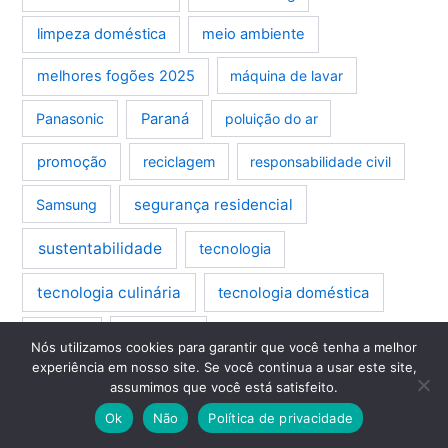
limpeza doméstica
meio ambiente
melhores fogões 2025
máquina de lavar
Panasonic
Paraná
poluição do ar
promoção
reciclagem
responsabilidade civil
segurança residencial
Samsung
sustentabilidade
tecnologia
tecnologia culinária
tecnologia doméstica
Whirlpool
vendas
Nós utilizamos cookies para garantir que você tenha a melhor
experiência em nosso site. Se você continua a usar este site,
assumimos que você está satisfeito.
Ok
Não
Política de privacidade