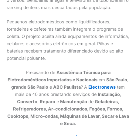
diversos. Geladeiras antigas e televisores de tubo lideram o
ranking de itens mais descartados pela população.
Pequenos eletrodomésticos como liquidificadores,
torradeiras e cafeteiras também integram o programa de
coleta. O projeto aceita ainda equipamentos de informática,
celulares e acessórios eletrônicos em geral. Pilhas e
baterias recebem tratamento diferenciado devido ao alto
potencial poluente.
Precisando de
Assistência Técnica para
Eletrodomésticos Importados e Nacionais
em
São Paulo
,
grande São Paulo
e
ABC Paulista
? A
Electronews
tem
mais de 40 anos prestando serviços de
Instalação
,
Conserto
,
Reparo
e
Manutenção
de
Geladeiras,
Refrigeradores, Ar-condicionados, Fogões, Fornos,
Cooktops, Micro-ondas, Máquinas de Lavar, Secar e Lava
e Seca.