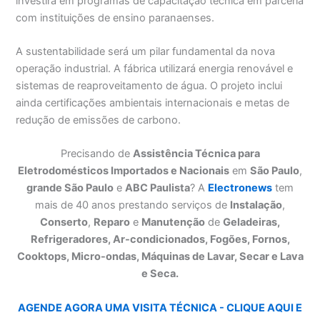
investirá em programas de capacitação técnica em parceria
com instituições de ensino paranaenses.
A sustentabilidade será um pilar fundamental da nova
operação industrial. A fábrica utilizará energia renovável e
sistemas de reaproveitamento de água. O projeto inclui
ainda certificações ambientais internacionais e metas de
redução de emissões de carbono.
Precisando de
Assistência Técnica para
Eletrodomésticos Importados e Nacionais
em
São Paulo
,
grande São Paulo
e
ABC Paulista
? A
Electronews
tem
mais de 40 anos prestando serviços de
Instalação
,
Conserto
,
Reparo
e
Manutenção
de
Geladeiras,
Refrigeradores, Ar-condicionados, Fogões, Fornos,
Cooktops, Micro-ondas, Máquinas de Lavar, Secar e Lava
e Seca.
AGENDE AGORA UMA VISITA TÉCNICA - CLIQUE AQUI E