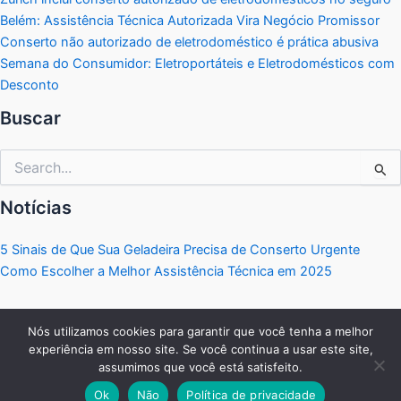
Belém: Assistência Técnica Autorizada Vira Negócio Promissor
Conserto não autorizado de eletrodoméstico é prática abusiva
Semana do Consumidor: Eletroportáteis e Eletrodomésticos com
Desconto
Buscar
Pesquisar
por:
Notícias
5 Sinais de Que Sua Geladeira Precisa de Conserto Urgente
Como Escolher a Melhor Assistência Técnica em 2025
Nós utilizamos cookies para garantir que você tenha a melhor
experiência em nosso site. Se você continua a usar este site,
Copyright © 2026 Portal Eletrodomésticos | Criado por:
MKT
assumimos que você está satisfeito.
Produtos Digitais
.
Ok
Não
Política de privacidade