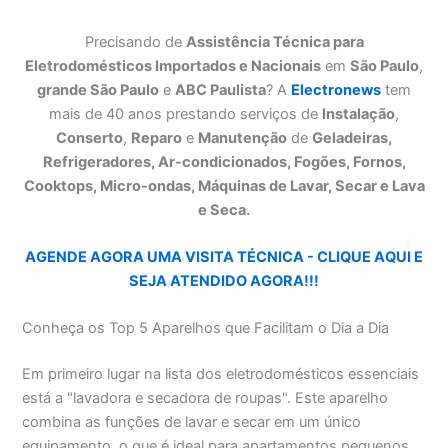
Precisando de
Assistência Técnica para
Eletrodomésticos Importados e Nacionais
em
São Paulo
,
grande São Paulo
e
ABC Paulista
? A
Electronews
tem
mais de 40 anos prestando serviços de
Instalação
,
Conserto
,
Reparo
e
Manutenção
de
Geladeiras,
Refrigeradores, Ar-condicionados, Fogões, Fornos,
Cooktops, Micro-ondas, Máquinas de Lavar, Secar e Lava
e Seca.
AGENDE AGORA UMA VISITA TÉCNICA - CLIQUE AQUI E
SEJA ATENDIDO AGORA!!!
Conheça os Top 5 Aparelhos que Facilitam o Dia a Dia
Em primeiro lugar na lista dos eletrodomésticos essenciais
está a "lavadora e secadora de roupas". Este aparelho
combina as funções de lavar e secar em um único
equipamento, o que é ideal para apartamentos pequenos.