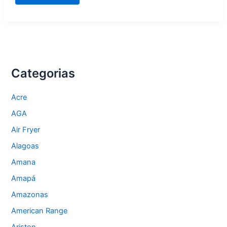
técnica
para
eletrodomésticos
em
Macapá
e
no
Amapá
Categorias
Acre
AGA
Air Fryer
Alagoas
Amana
Amapá
Amazonas
American Range
Ariston