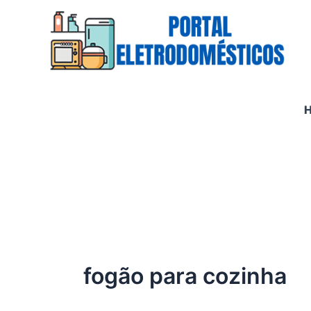
Ir
para
o
conteúdo
fogão para cozinha