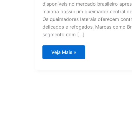
disponíveis no mercado brasileiro apre
maioria possui um queimador central de a
Os queimadores laterais oferecem cont
delicados e refogados. Marcas como Bra
segmento com […]
Top
Veja Mais »
5
Fogões
de
5
Bocas
Imperdíveis
para
Sua
Cozinha
em
2025