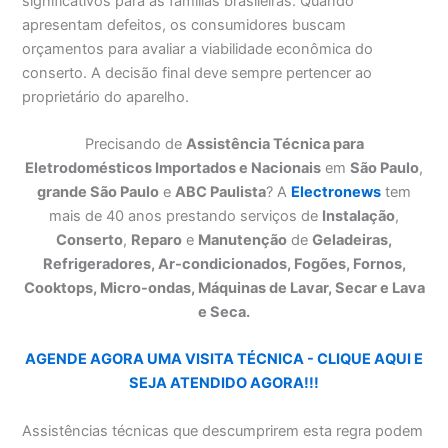
significativos para as famílias brasileiras. Quando
apresentam defeitos, os consumidores buscam
orçamentos para avaliar a viabilidade econômica do
conserto. A decisão final deve sempre pertencer ao
proprietário do aparelho.
Precisando de
Assistência Técnica para
Eletrodomésticos Importados e Nacionais
em
São Paulo
,
grande São Paulo
e
ABC Paulista
? A
Electronews
tem
mais de 40 anos prestando serviços de
Instalação
,
Conserto
,
Reparo
e
Manutenção
de
Geladeiras,
Refrigeradores, Ar-condicionados, Fogões, Fornos,
Cooktops, Micro-ondas, Máquinas de Lavar, Secar e Lava
e Seca.
AGENDE AGORA UMA VISITA TÉCNICA - CLIQUE AQUI E
SEJA ATENDIDO AGORA!!!
Assistências técnicas que descumprirem esta regra podem