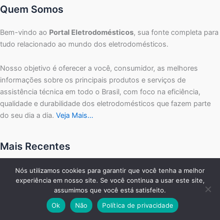
Quem Somos
Bem-vindo ao
Portal Eletrodomésticos
, sua fonte completa para
tudo relacionado ao mundo dos eletrodomésticos.
Nosso objetivo é oferecer a você, consumidor, as melhores
informações sobre os principais produtos e serviços de
assistência técnica em todo o Brasil, com foco na eficiência,
qualidade e durabilidade dos eletrodomésticos que fazem parte
do seu dia a dia.
Veja Mais…
Mais Recentes
Consul aposta no DNA brasileiro para conquistar consumidores
Nós utilizamos cookies para garantir que você tenha a melhor
experiência em nosso site. Se você continua a usar este site,
Operação desarticula esquema de revenda de eletros roubados
assumimos que você está satisfeito.
Eletrodomésticos em conserto terão prazo de 180 dias para
retirada
Ok
Não
Política de privacidade
Lei define 60 dias para retirar aparelho da assistência técnica