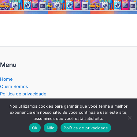
Menu
Home
Quem Somos
Política de privacidade
Termos de Uso
Nós utilizamos cookies para garantir que você tenha a melhor
Isenção de Responsabilidade
experiência em nosso site. Se você continua a usar este site,
Politica de Cookies
assumimos que você está satisfeito.
Transparência
Ok
Não
Política de privacidade
Blog dos Eletrodomésticos