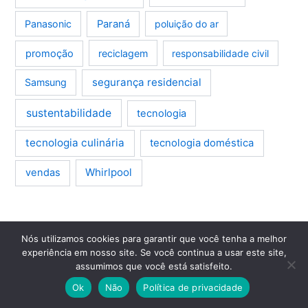
Panasonic
Paraná
poluição do ar
promoção
reciclagem
responsabilidade civil
segurança residencial
Samsung
sustentabilidade
tecnologia
tecnologia culinária
tecnologia doméstica
Whirlpool
vendas
Nós utilizamos cookies para garantir que você tenha a melhor
experiência em nosso site. Se você continua a usar este site,
Assistência Técnica
assumimos que você está satisfeito.
Seu eletrodoméstico precisa de reparo?
Ok
Não
Política de privacidade
Encontre assistência técnica confiável na sua região e mantenha
tudo funcionando perfeitamente.