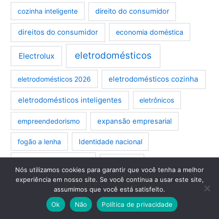
cozinha inteligente
direito do consumidor
direitos do consumidor
economia doméstica
eletrodomésticos
Electrolux
eletrodomésticos cozinha
eletrodomésticos 2026
eletrodomésticos inteligentes
eletrônicos
empreendedorismo
expansão empresarial
fogão a lenha
Identidade nacional
incêndio doméstico
inovação
Nós utilizamos cookies para garantir que você tenha a melhor
experiência em nosso site. Se você continua a usar este site,
inovação doméstica
inovação tecnológica
assumimos que você está satisfeito.
Ok
Não
Política de privacidade
inteligência artificial
investimento industrial