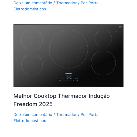
Deixe um comentário
/
Thermador
/ Por
Portal
Eletrodomésticos
Melhor Cooktop Thermador Indução
Freedom 2025
Deixe um comentário
/
Thermador
/ Por
Portal
Eletrodomésticos