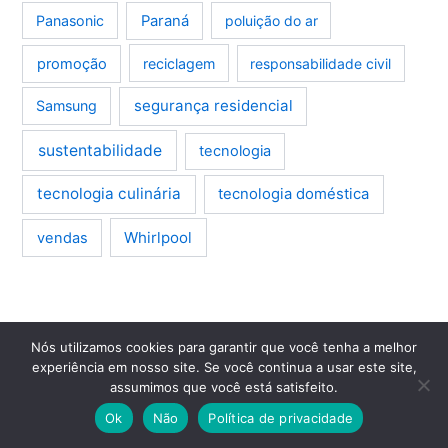
Panasonic
Paraná
poluição do ar
promoção
reciclagem
responsabilidade civil
segurança residencial
Samsung
sustentabilidade
tecnologia
tecnologia culinária
tecnologia doméstica
Whirlpool
vendas
Nós utilizamos cookies para garantir que você tenha a melhor
Assistência Técnica
experiência em nosso site. Se você continua a usar este site,
Seu eletrodoméstico precisa de reparo?
assumimos que você está satisfeito.
Encontre assistência técnica confiável na sua região e mantenha
Ok
Não
Política de privacidade
tudo funcionando perfeitamente.