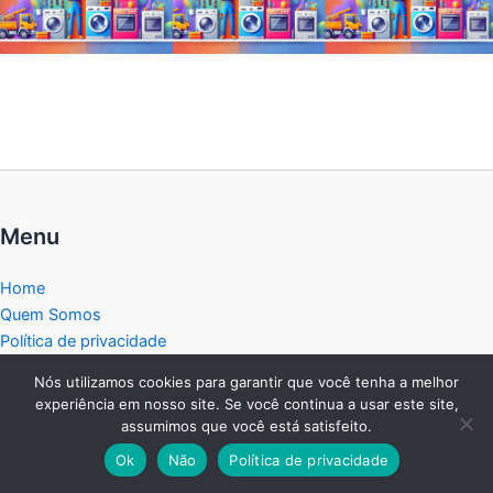
Menu
Home
Quem Somos
Política de privacidade
Termos de Uso
Nós utilizamos cookies para garantir que você tenha a melhor
Isenção de Responsabilidade
experiência em nosso site. Se você continua a usar este site,
Politica de Cookies
assumimos que você está satisfeito.
Transparência
Ok
Não
Política de privacidade
Blog dos Eletrodomésticos