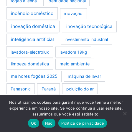
fogão a lenha
Identidade nacional
incêndio doméstico
inovação
inovação doméstica
inovação tecnológica
inteligência artificial
investimento industrial
lavadora-electrolux
lavadora 19kg
limpeza doméstica
meio ambiente
melhores fogões 2025
máquina de lavar
Panasonic
Paraná
poluição do ar
promoção
reciclagem
responsabilidade civil
Nós utilizamos cookies para garantir que você tenha a melhor
experiência em nosso site. Se você continua a usar este site,
segurança residencial
Samsung
assumimos que você está satisfeito.
Ok
Não
Política de privacidade
sustentabilidade
tecnologia