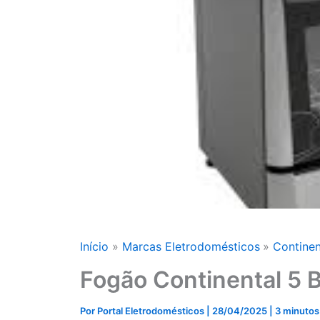
Início
Marcas Eletrodomésticos
Continen
Fogão Continental 5 
Por
Portal Eletrodomésticos
|
28/04/2025
|
3 minutos 