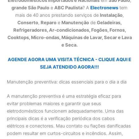
Eletrodomésticos Importados e Nacionais
em
São Paulo
,
grande São Paulo
e
ABC Paulista
? A
Electronews
tem
mais de 40 anos prestando serviços de
Instalação
,
Conserto
,
Reparo
e
Manutenção
de
Geladeiras,
Refrigeradores, Ar-condicionados, Fogões, Fornos,
Cooktops, Micro-ondas, Máquinas de Lavar, Secar e Lava
e Seca.
AGENDE AGORA UMA VISITA TÉCNICA - CLIQUE AQUI E
SEJA ATENDIDO AGORA!!!
Manutenção preventiva: dicas essenciais para o dia a dia
A manutenção preventiva é uma estratégia eficaz para
evitar problemas maiores e garantir que seus
eletrodomésticos funcionem adequadamente. Uma das
principais dicas é a verificação periódica dos cabos
elétricos e conectores. Mau contato ou fiações danificadas
podem resultar em curtos-circuitos e incêndios. Assim,