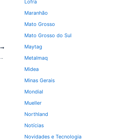
Lofra
Maranhão
Mato Grosso
Mato Grosso do Sul
Maytag
T
ar assistência técnica confiável na Paraíba
Metalmaq
Midea
Minas Gerais
Mondial
Mueller
Northland
Notícias
Novidades e Tecnologia