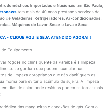
letrodomésticos Importados e Nacionais
em
São Paulo
,
ctronews
tem mais de 40 anos prestando serviços de
ão
de
Geladeiras, Refrigeradores, Ar-condicionados,
ndas, Máquinas de Lavar, Secar e Lava e Seca.
A - CLIQUE AQUI E SEJA ATENDIDO AGORA!!!
il do Equipamento
var fogões no clima quente da Paraíba é a limpeza
 alimentos e gordura que podem acumular nos
dutos de limpeza apropriados que não danifiquem as
ua morna para evitar o acúmulo de sujeira. A limpeza
e em dias de calor, onde resíduos podem se tornar mais
.
 periódica das mangueiras e conexões de gás. Com o