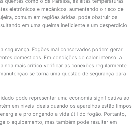
s quentes como o da Paraíba, as altas temperaturas
s eletrônicos e mecânicos, aumentando o risco de
sujeira, comum em regiões áridas, pode obstruir os
esultando em uma queima ineficiente e um desperdício
é a segurança. Fogões mal conservados podem gerar
entes domésticos. Em condições de calor intenso, a
inda mais crítico verificar as conexões regularmente.
 manutenção se torna uma questão de segurança para
uidado pode representar uma economia significativa ao
ntém em níveis ideais quando os aparelhos estão limpos
ergia e prolongando a vida útil do fogão. Portanto,
tege o equipamento, mas também pode resultar em