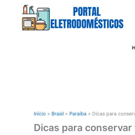
Ir
para
o
conteúdo
Início
Brasil
Paraíba
Dicas para conser
Dicas para conservar