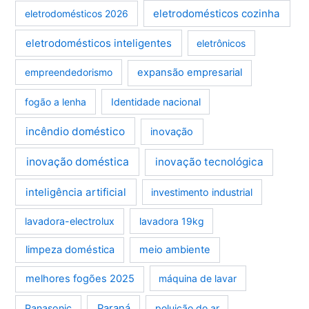
eletrodomésticos cozinha
eletrodomésticos 2026
eletrodomésticos inteligentes
eletrônicos
empreendedorismo
expansão empresarial
fogão a lenha
Identidade nacional
incêndio doméstico
inovação
inovação doméstica
inovação tecnológica
inteligência artificial
investimento industrial
lavadora-electrolux
lavadora 19kg
limpeza doméstica
meio ambiente
melhores fogões 2025
máquina de lavar
Panasonic
Paraná
poluição do ar