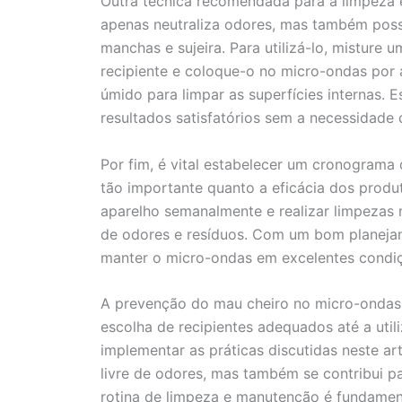
Outra técnica recomendada para a limpeza 
apenas neutraliza odores, mas também poss
manchas e sujeira. Para utilizá-lo, mistur
recipiente e coloque-o no micro-ondas por
úmido para limpar as superfícies internas.
resultados satisfatórios sem a necessidade
Por fim, é vital estabelecer um cronograma
tão importante quanto a eficácia dos produt
aparelho semanalmente e realizar limpezas
de odores e resíduos. Com um bom planejam
manter o micro-ondas em excelentes condiçõ
A prevenção do mau cheiro no micro-ondas 
escolha de recipientes adequados até a uti
implementar as práticas discutidas neste ar
livre de odores, mas também se contribui p
rotina de limpeza e manutenção é fundament