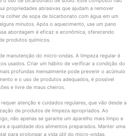
é o uso de bicarbonato de sódio. Este composto não
ui propriedades abrasivas que ajudam a remover
e uma colher de sopa de bicarbonato com água em um
 alguns minutos. Após o aquecimento, use um pano
 Essa abordagem é eficaz e econômica, oferecendo
 de produtos químicos.
 de manutenção do micro-ondas. A limpeza regular é
os usados. Criar um hábito de verificar a condição do
 mais profundas mensalmente pode prevenir o acúmulo
ento e o uso de produtos adequados, é possível
es e livre de maus cheiros.
requer atenção e cuidados regulares, que vão desde a
lização de produtos de limpeza apropriados. Ao
tigo, não apenas se garante um aparelho mais limpo e
ara a qualidade dos alimentos preparados. Manter uma
al para prolongar a vida útil do micro-ondas,