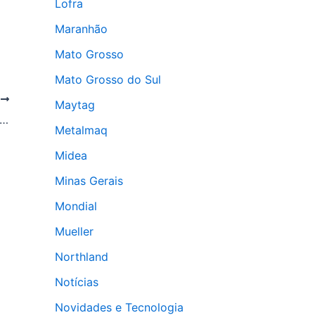
Lofra
Maranhão
Mato Grosso
Mato Grosso do Sul
T
Maytag
dados com fogões: o que você precisa saber
Metalmaq
Midea
Minas Gerais
Mondial
Mueller
Northland
Notícias
Novidades e Tecnologia