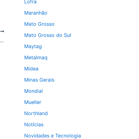
Lofra
Maranhão
Mato Grosso
T
Mato Grosso do Sul
completo de conserto de eletrodomésticos: o que você precisa saber
Maytag
Metalmaq
Midea
Minas Gerais
Mondial
Mueller
Northland
Notícias
Novidades e Tecnologia