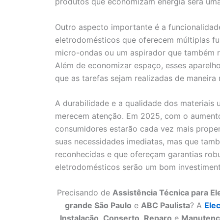
produtos que economizam energia será uma
Outro aspecto importante é a funcionalidad
eletrodomésticos que oferecem múltiplas 
micro-ondas ou um aspirador que também rea
Além de economizar espaço, esses aparelho
que as tarefas sejam realizadas de maneira m
A durabilidade e a qualidade dos materiais
merecem atenção. Em 2025, com o aumento d
consumidores estarão cada vez mais propen
suas necessidades imediatas, mas que tamb
reconhecidas e que ofereçam garantias rob
eletrodomésticos serão um bom investiment
Precisando de
Assistência Técnica para E
grande São Paulo
e
ABC Paulista
? A
Ele
Instalação
,
Conserto
,
Reparo
e
Manutenç