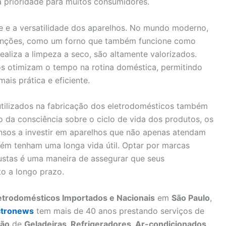
 prioridade para muitos consumidores.
e e a versatilidade dos aparelhos. No mundo moderno,
funções, como um forno que também funcione como
liza a limpeza a seco, são altamente valorizados.
s otimizam o tempo na rotina doméstica, permitindo
ais prática e eficiente.
 utilizados na fabricação dos eletrodomésticos também
a consciência sobre o ciclo de vida dos produtos, os
sos a investir em aparelhos que não apenas atendam
ém tenham uma longa vida útil. Optar por marcas
ustas é uma maneira de assegurar que seus
o a longo prazo.
letrodomésticos Importados e Nacionais
em
São Paulo
,
ctronews
tem mais de 40 anos prestando serviços de
ão
de
Geladeiras, Refrigeradores, Ar-condicionados,