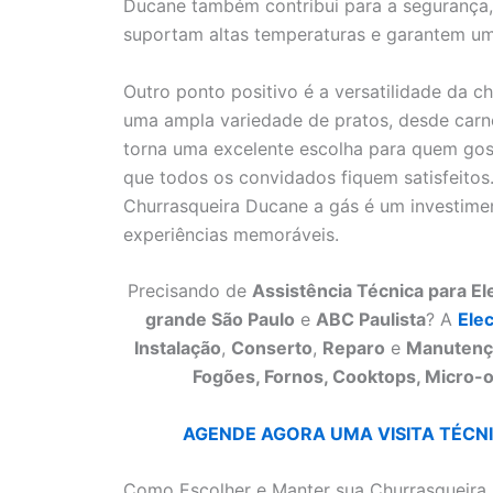
Ducane também contribui para a segurança, 
suportam altas temperaturas e garantem uma
Outro ponto positivo é a versatilidade da ch
uma ampla variedade de pratos, desde carnes
torna uma excelente escolha para quem gost
que todos os convidados fiquem satisfeitos.
Churrasqueira Ducane a gás é um investime
experiências memoráveis.
Precisando de
Assistência Técnica para E
grande São Paulo
e
ABC Paulista
? A
Ele
Instalação
,
Conserto
,
Reparo
e
Manutenç
Fogões, Fornos, Cooktops, Micro-o
AGENDE AGORA UMA VISITA TÉCNIC
Como Escolher e Manter sua Churrasqueira