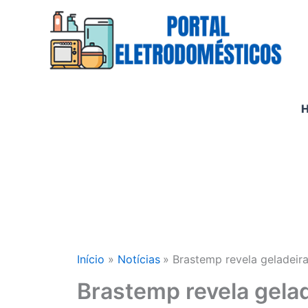
Ir
para
o
conteúdo
Início
Notícias
Brastemp revela geladeira
Brastemp revela gelad