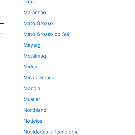
Lofra
Maranhão
Mato Grosso
T
Reciclagem remove 100 toneladas de eletrodomésticos em janeiro
Mato Grosso do Sul
Maytag
Metalmaq
Midea
Minas Gerais
Mondial
Mueller
Northland
Notícias
Novidades e Tecnologia