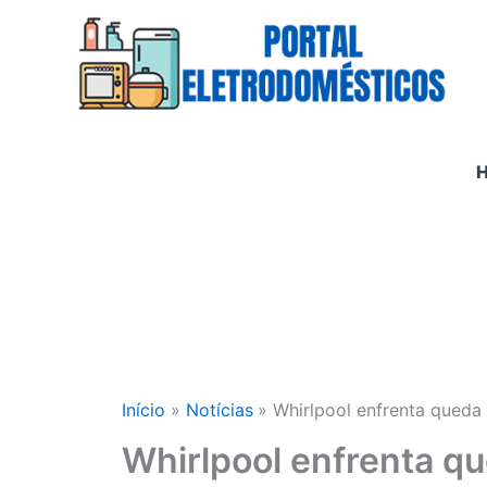
Ir
para
o
conteúdo
Início
Notícias
Whirlpool enfrenta queda
Whirlpool enfrenta q