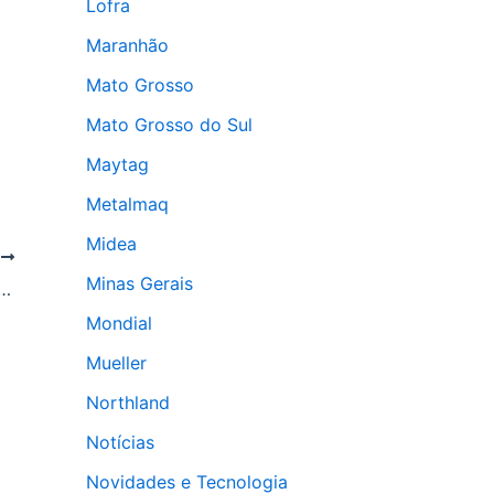
Lofra
Maranhão
Mato Grosso
Mato Grosso do Sul
Maytag
Metalmaq
Midea
T
Minas Gerais
ça BRM62: revolução em refrigeração chegou
Mondial
Mueller
Northland
Notícias
Novidades e Tecnologia