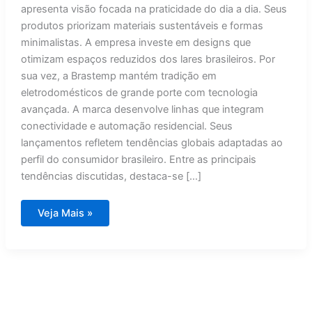
apresenta visão focada na praticidade do dia a dia. Seus
produtos priorizam materiais sustentáveis e formas
minimalistas. A empresa investe em designs que
otimizam espaços reduzidos dos lares brasileiros. Por
sua vez, a Brastemp mantém tradição em
eletrodomésticos de grande porte com tecnologia
avançada. A marca desenvolve linhas que integram
conectividade e automação residencial. Seus
lançamentos refletem tendências globais adaptadas ao
perfil do consumidor brasileiro. Entre as principais
tendências discutidas, destaca-se […]
Design
Veja Mais »
de
eletrodomésticos:
Coza
e
Brastemp
revelam
tendências