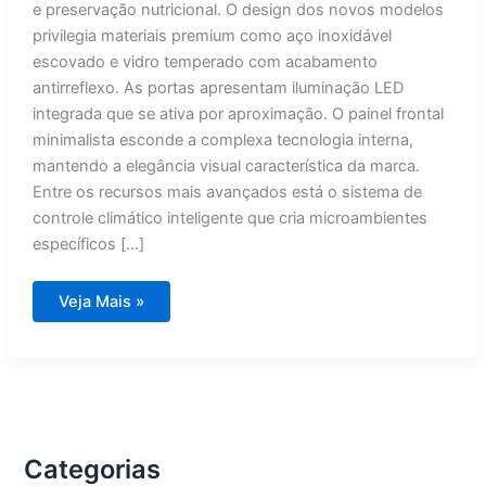
e preservação nutricional. O design dos novos modelos
privilegia materiais premium como aço inoxidável
escovado e vidro temperado com acabamento
antirreflexo. As portas apresentam iluminação LED
integrada que se ativa por aproximação. O painel frontal
minimalista esconde a complexa tecnologia interna,
mantendo a elegância visual característica da marca.
Entre os recursos mais avançados está o sistema de
controle climático inteligente que cria microambientes
específicos […]
Brastemp
Veja Mais »
revela
geladeiras
inteligentes
com
IA
e
design
premium
Categorias