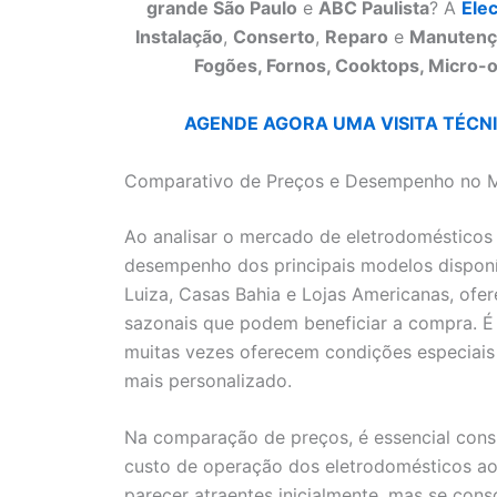
grande São Paulo
e
ABC Paulista
? A
Ele
Instalação
,
Conserto
,
Reparo
e
Manutenç
Fogões, Fornos, Cooktops, Micro-o
AGENDE AGORA UMA VISITA TÉCNIC
Comparativo de Preços e Desempenho no 
Ao analisar o mercado de eletrodomésticos
desempenho dos principais modelos disponí
Luiza, Casas Bahia e Lojas Americanas, o
sazonais que podem beneficiar a compra. É 
muitas vezes oferecem condições especiai
mais personalizado.
Na comparação de preços, é essencial con
custo de operação dos eletrodomésticos a
parecer atraentes inicialmente, mas se con