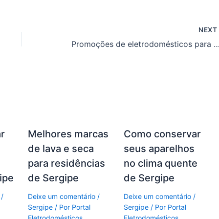
NEX
Promoções de eletrodomésticos para moradores do Distri
r
Melhores marcas
Como conservar
de lava e seca
seus aparelhos
para residências
no clima quente
ipe
de Sergipe
de Sergipe
/
Deixe um comentário
/
Deixe um comentário
/
Sergipe
/ Por
Portal
Sergipe
/ Por
Portal
Eletrodomésticos
Eletrodomésticos