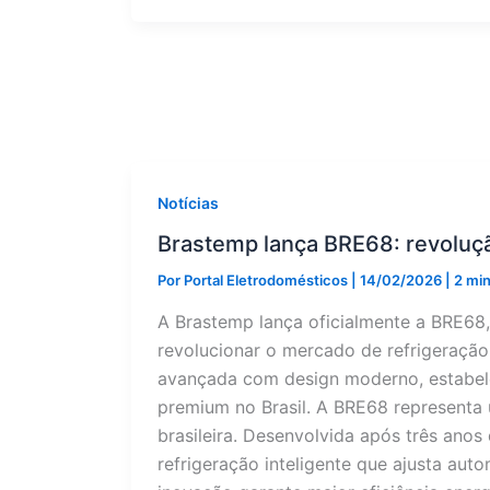
gigante
de
19kg
para
famílias
grandes
Notícias
Brastemp lança BRE68: revoluç
Por
Portal Eletrodomésticos
|
14/02/2026
|
2 min
A Brastemp lança oficialmente a BRE68,
revolucionar o mercado de refrigeraçã
avançada com design moderno, estabel
premium no Brasil. A BRE68 representa 
brasileira. Desenvolvida após três anos
refrigeração inteligente que ajusta au