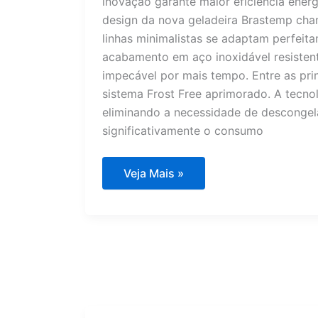
inovação garante maior eficiência ener
design da nova geladeira Brastemp cham
linhas minimalistas se adaptam perfeit
acabamento em aço inoxidável resistent
impecável por mais tempo. Entre as prin
sistema Frost Free aprimorado. A tecno
eliminando a necessidade de descongel
significativamente o consumo
Brastemp
Veja Mais »
lança
BRE68:
revolução
em
refrigeração
chega
ao
mercado