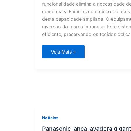
funcionalidade elimina a necessidade d
comerciais. Famílias com cinco ou mais
desta capacidade ampliada. O equipame
inversão da marca japonesa. Este sist
eficiente, preservando os tecidos delic
Panasonic
Veja Mais »
estreia
lavadora
gigante
de
19kg:
comporta
edredom
King
Notícias
Panasonic lança lavadora gigant