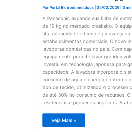
Por
Portal Eletrodomésticos
|
25/02/2026
|
3 min
A Panasonic expande sua linha de elet
de 19 kg no mercado brasileiro. O equ
alta capacidade e tecnologia avançada. 
estabelecimentos comerciais. O novo m
lavadoras domésticas no país. Com capa
equipamento permite lavar grandes vol
investiu em tecnologia japonesa para ga
capacidade. A lavadora incorpora o sis
consumo de água e energia conforme a 
tipo de tecido, otimizando o processo 
de até 30% no consumo de recursos. O d
residências e pequenos negócios. A abe
Panasonic
Veja Mais »
lança
lavadora