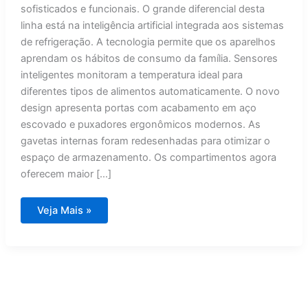
sofisticados e funcionais. O grande diferencial desta
linha está na inteligência artificial integrada aos sistemas
de refrigeração. A tecnologia permite que os aparelhos
aprendam os hábitos de consumo da família. Sensores
inteligentes monitoram a temperatura ideal para
diferentes tipos de alimentos automaticamente. O novo
design apresenta portas com acabamento em aço
escovado e puxadores ergonômicos modernos. As
gavetas internas foram redesenhadas para otimizar o
espaço de armazenamento. Os compartimentos agora
oferecem maior […]
Brastemp
Veja Mais »
lança
geladeiras
inteligentes
com
visual
moderno
e
IA