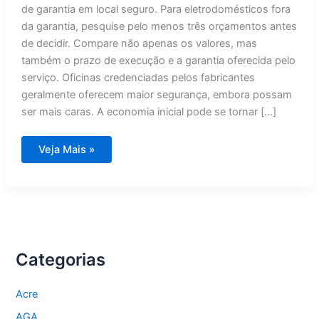
de garantia em local seguro. Para eletrodomésticos fora
da garantia, pesquise pelo menos três orçamentos antes
de decidir. Compare não apenas os valores, mas
também o prazo de execução e a garantia oferecida pelo
serviço. Oficinas credenciadas pelos fabricantes
geralmente oferecem maior segurança, embora possam
ser mais caras. A economia inicial pode se tornar […]
Seu
Veja Mais »
Eletrodoméstico
Quebrou?
Guia
Completo
de
Assistência
Técnica
Categorias
Acre
AGA